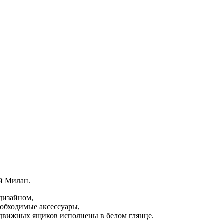
й
Милан
.
дизайном,
еобходимые аксессуары,
выдвижных ящиков исполнены в белом глянце.